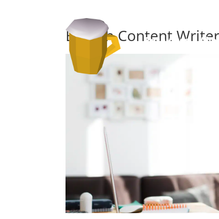
English Content Writer
Resources
Abo