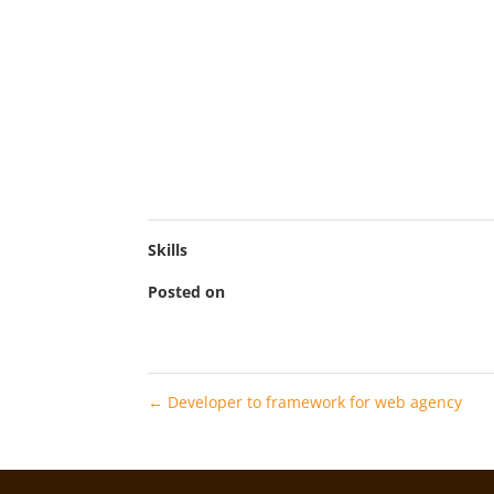
Sed ut perspiciatis unde omnis iste natus er
aperiam, eaque ipsa quae ab illo inventore ver
ipsam voluptatem quia voluptas sit aspernatur 
Neque porro quisquam est, qui dolorem ipsum q
numquam eius modi tempora incidunt ut labo
veniam, quis nostrum exercitationem ullam cor
Skills
Posted on
2022-11-10
←
Developer to framework for web agency